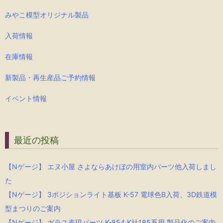
みやこ模型オリジナル製品
入荷情報
在庫情報
新製品・再生産品ご予約情報
イベント情報
最近の投稿
【Nゲージ】 エヌ小屋 さよならあけぼの用室内パーツ他入荷しまし
た
【Nゲージ】 3ポジションライト基板 K-57 電球色B入荷、3D鉄道模
型まつりのご案内
【Nゲージ】 ガラス表現パーツ K-854 K社185系用 製品化のご案内