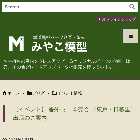
オンラインショップ


メニュ
お手持ちの車両をドレスアップするオリジナルパーツの企画・販

売、その他グレードアップパーツの販売を行っています。
サイド

前へ

ホーム
>

ブログ
>

イベント情報

次へ
【イベント】 番外 ミニ即売会 （東京・日暮里）

出店のご案内
検索

2026年3月6日