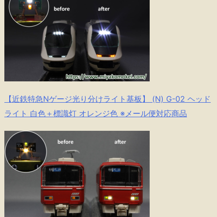
【近鉄特急Nゲージ光り分けライト基板】 (N) G-02 ヘッド
ライト 白色＋標識灯 オレンジ色 ※メール便対応商品