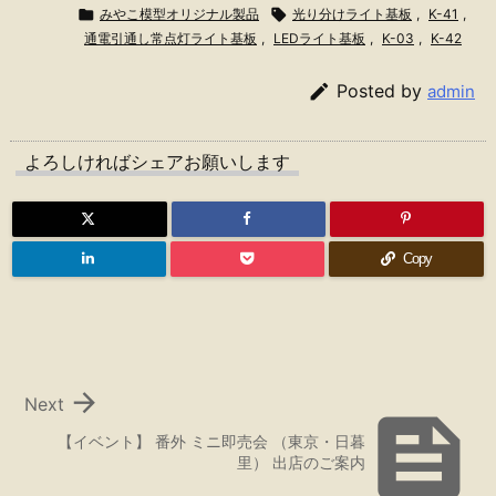

みやこ模型オリジナル製品

光り分けライト基板
,
K-41
,
通電引通し常点灯ライト基板
,
LEDライト基板
,
K-03
,
K-42

Posted by
admin
よろしければシェアお願いします
Copy

Next

【イベント】 番外 ミニ即売会 （東京・日暮
里） 出店のご案内