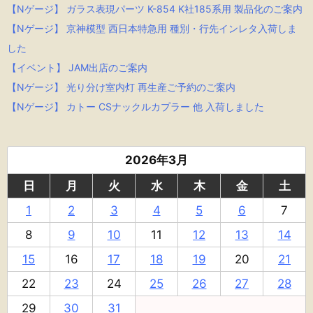
【Nゲージ】 ガラス表現パーツ K-854 K社185系用 製品化のご案内
【Nゲージ】 京神模型 西日本特急用 種別・行先インレタ入荷しま
した
【イベント】 JAM出店のご案内
【Nゲージ】 光り分け室内灯 再生産ご予約のご案内
【Nゲージ】 カトー CSナックルカプラー 他 入荷しました
2026年3月
日
月
火
水
木
金
土
1
2
3
4
5
6
7
8
9
10
11
12
13
14
15
16
17
18
19
20
21
22
23
24
25
26
27
28
29
30
31