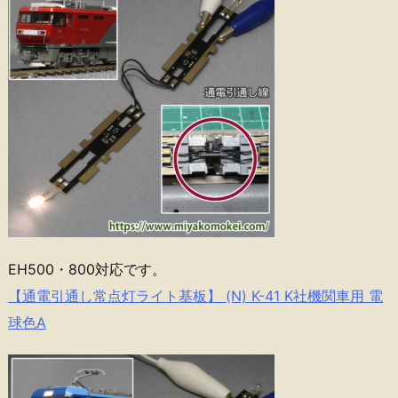
EH500・800対応です。
【通電引通し常点灯ライト基板】 (N) K-41 K社機関車用 電
球色A