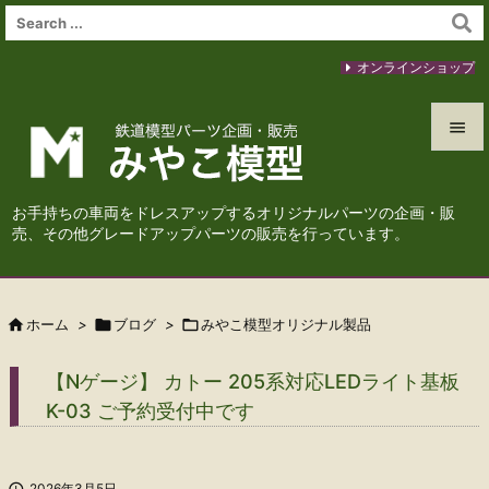
オンラインショップ


メニュ
お手持ちの車両をドレスアップするオリジナルパーツの企画・販

売、その他グレードアップパーツの販売を行っています。
サイド

前へ

ホーム
>

ブログ
>

みやこ模型オリジナル製品

次へ
【Nゲージ】 カトー 205系対応LEDライト基板

K-03 ご予約受付中です
検索

2026年3月5日