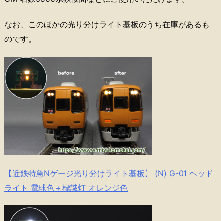
なお、このほかの光り分けライト基板のうち在庫があるも
のです。
【近鉄特急Nゲージ光り分けライト基板】 (N) G-01 ヘッド
ライト 電球色＋標識灯 オレンジ色