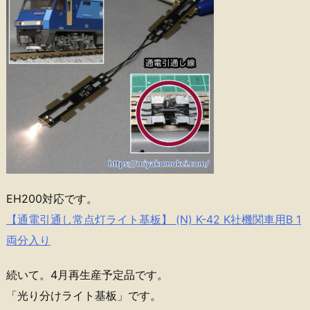
EH200対応です。
【通電引通し常点灯ライト基板】 (N) K-42 K社機関車用B 1
両分入り
続いて。4月再生産予定品です。
「光り分けライト基板」です。