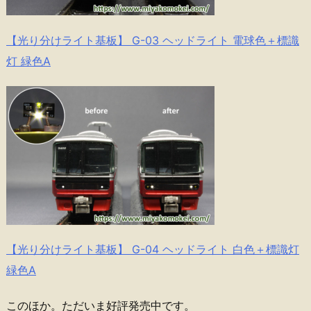
【光り分けライト基板】 G-03 ヘッドライト 電球色＋標識
灯 緑色A
【光り分けライト基板】 G-04 ヘッドライト 白色＋標識灯
緑色A
このほか。ただいま好評発売中です。