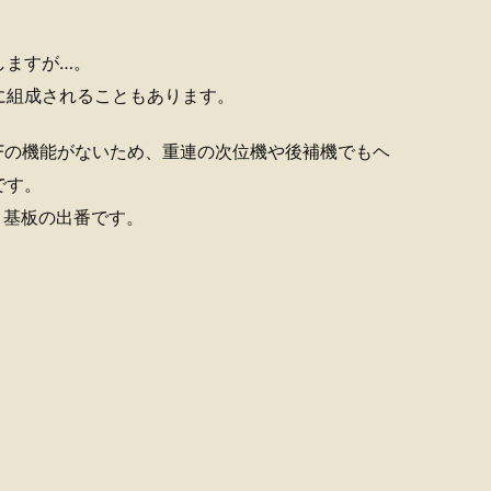
しますが…。
に組成されることもあります。
Fの機能がないため、重連の次位機や後補機でもヘ
です。
ト基板の出番です。