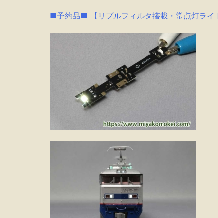
■予約品■ 【リプルフィルタ搭載・常点灯ライト基板