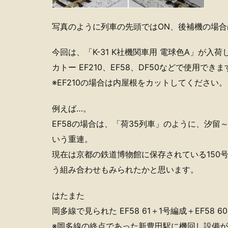
写真のように列車の先頭ではON、後補機の場合
今回は、「K-31 K社機関車用 電球色A」が入荷
カトー EF210、EF58、DF50などで使用できま
※EF210の場合は内屋根をカットしてください。
例えば…。
EF58の場合は、「荷35列車」のように、汐
いう重連。
現在は京都の鉄道博物館に保存されている150
う組み合わせもみられたかと思います。
はたまた
岡多線で見られた EF58 61＋1号編成＋EF58
※岡多線の終点であった新豊田駅に機回し設備