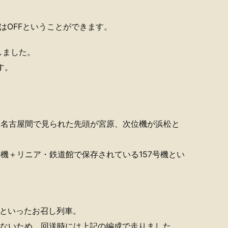
はOFFということができます。
しました。
す。
留～名古屋間で見られた先頭が宮原、次位機が浜松と
号機＋リニア・鉄道館で保存されている157号機とい
 60といったお召し列車。
がないため、回送時には上記の編成で走りました。