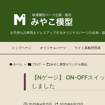
お手持ちの車両をドレスアップするオリジナルパーツの企画・
トップページ
オリジナルパーツ
ライト基板対照表

ホーム
>

ブログ
>

みやこ模型オリジナル製品
【Nゲージ】 ON-OFFスイ
しました

2025年4月21日

2025年6月23日