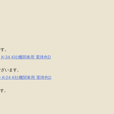
です。
K-34 K社機関車用 電球色D
ございます。
K-24 K社機関車用 電球色D
です。