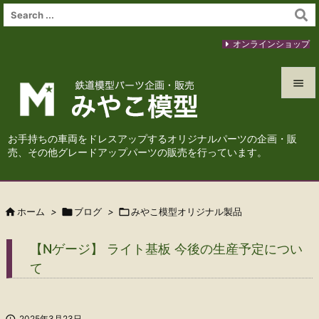
オンラインショップ


メニュ
お手持ちの車両をドレスアップするオリジナルパーツの企画・販

売、その他グレードアップパーツの販売を行っています。
サイド

前へ

ホーム
>

ブログ
>

みやこ模型オリジナル製品

次へ
【Nゲージ】 ライト基板 今後の生産予定につい

て
検索

2025年3月23日