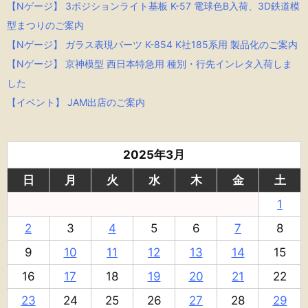
【Nゲージ】 3ポジションライト基板 K-57 電球色B入荷、3D鉄道模
型まつりのご案内
【Nゲージ】 ガラス表現パーツ K-854 K社185系用 製品化のご案内
【Nゲージ】 京神模型 西日本特急用 種別・行先インレタ入荷しま
した
【イベント】 JAM出店のご案内
2025年3月
日
月
火
水
木
金
土
1
2
3
4
5
6
7
8
9
10
11
12
13
14
15
16
17
18
19
20
21
22
23
24
25
26
27
28
29