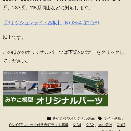
系、287系、115系岡山などに対応します。
【3ポジションライト基板】 (N) K-54 (白色A)
以上です。
このほかのオリジナルパーツは下記のバナーをクリックし
てください。

みやこ模型オリジナル製品

ライト基板
,
ON-OFFスイッチ付常点灯ライト基板
,
K-34
,
K-32
,
光り分け
,
G-07