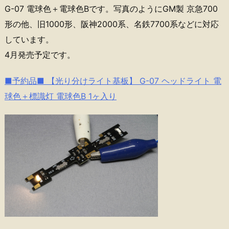
G-07 電球色＋電球色Bです。写真のようにGM製 京急700
形の他、旧1000形、阪神2000系、名鉄7700系などに対応
しています。
4月発売予定です。
■予約品■ 【光り分けライト基板】 G-07 ヘッドライト 電
球色＋標識灯 電球色B 1ヶ入り