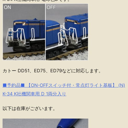
カトー DD51、ED75、ED79などに対応します。
■予約品■ 【ON-OFFスイッチ付・常点灯ライト基板】 (N)
K-34 K社機関車用 D 1両分入り
以下は在庫がございます。