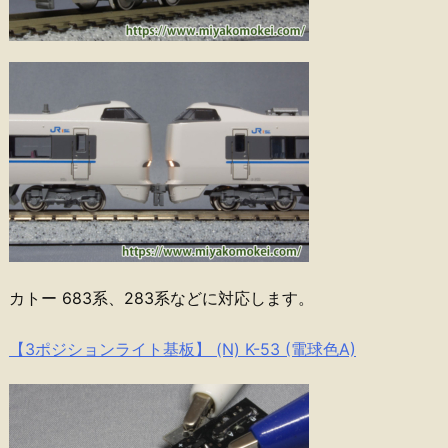
カトー 683系、283系などに対応します。
【3ポジションライト基板】 (N) K-53 (電球色A)