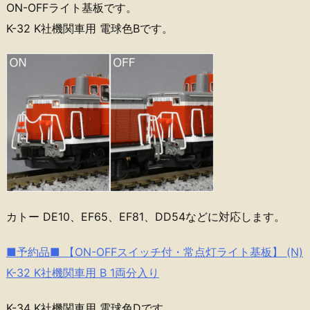
ON-OFFライト基板です。
K-32 K社機関車用 電球色Bです。
カトー DE10、EF65、EF81、DD54などに対応します。
■予約品■ 【ON-OFFスイッチ付・常点灯ライト基板】 (N)
K-32 K社機関車用 B 1両分入り
K-34 K社機関車用 電球色Dです。