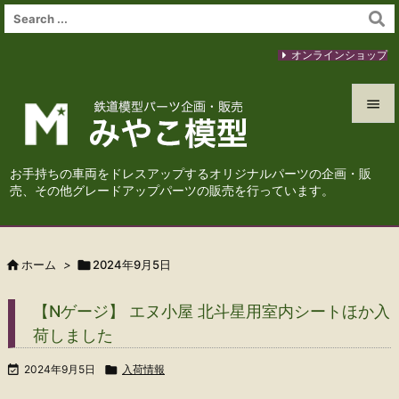
オンラインショップ


メニュ
お手持ちの車両をドレスアップするオリジナルパーツの企画・販

売、その他グレードアップパーツの販売を行っています。
サイド

前へ

ホーム
>

2024年9月5日

次へ
【Nゲージ】 エヌ小屋 北斗星用室内シートほか入

荷しました
検索

2024年9月5日

入荷情報