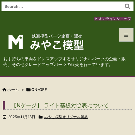
オンラインショップ


メニュ
お手持ちの車両をドレスアップするオリジナルパーツの企画・販

売、その他グレードアップパーツの販売を行っています。
サイド

前へ

ホーム
>

ON-OFF

次へ
【Nゲージ】 ライト基板対照表について

検索

2025年11月18日

みやこ模型オリジナル製品