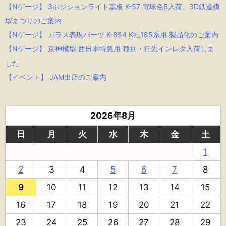
【Nゲージ】 3ポジションライト基板 K-57 電球色B入荷、3D鉄道模
型まつりのご案内
【Nゲージ】 ガラス表現パーツ K-854 K社185系用 製品化のご案内
【Nゲージ】 京神模型 西日本特急用 種別・行先インレタ入荷しま
した
【イベント】 JAM出店のご案内
2026年8月
日
月
火
水
木
金
土
1
2
3
4
5
6
7
8
9
10
11
12
13
14
15
16
17
18
19
20
21
22
23
24
25
26
27
28
29