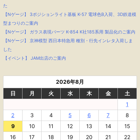
た
【Nゲージ】 3ポジションライト基板 K-57 電球色B入荷、3D鉄道模
型まつりのご案内
【Nゲージ】 ガラス表現パーツ K-854 K社185系用 製品化のご案内
【Nゲージ】 京神模型 西日本特急用 種別・行先インレタ入荷しま
した
【イベント】 JAM出店のご案内
2026年8月
日
月
火
水
木
金
土
1
2
3
4
5
6
7
8
9
10
11
12
13
14
15
16
17
18
19
20
21
22