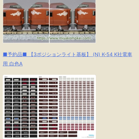
■予約品■ 【3ポジションライト基板】 (N) K-54 K社電車
用 白色A