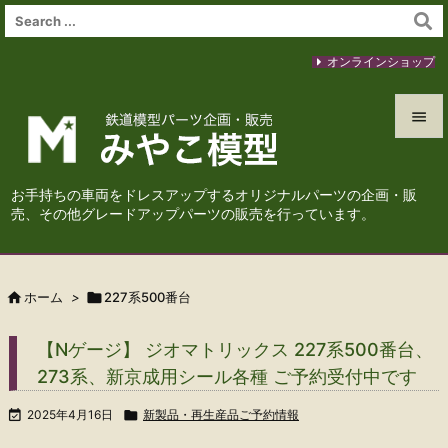
オンラインショップ


メニュ
お手持ちの車両をドレスアップするオリジナルパーツの企画・販

売、その他グレードアップパーツの販売を行っています。
サイド

前へ

ホーム
>

227系500番台

次へ
【Nゲージ】 ジオマトリックス 227系500番台、

273系、新京成用シール各種 ご予約受付中です
検索

2025年4月16日

新製品・再生産品ご予約情報