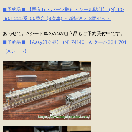
■予約品■ 【墨入れ・パーツ取付・シール貼付】 (N) 10-
1901 225系100番台 (3次車) ＜新快速＞ 8両セット
あわせて。Aシート車のAssy組立品もご予約受付中です。
■予約品■ 【Assy組立品】 (N) 74140-1A クモハ224-701
（Aシート)