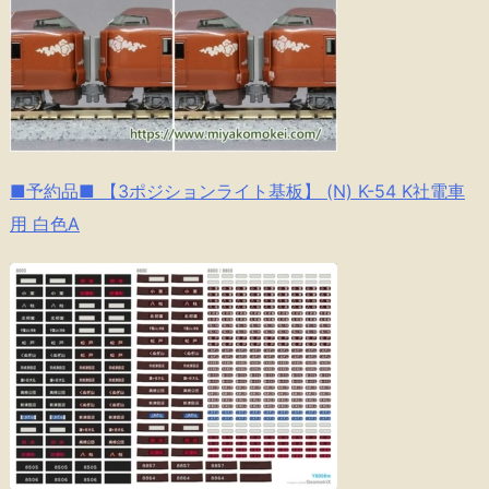
■予約品■ 【3ポジションライト基板】 (N) K-54 K社電車
用 白色A