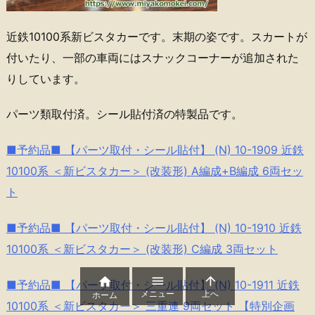
近鉄10100系新ビスタカーです。末期の姿です。スカートが
付いたり、一部の車両にはスナックコーナーが追加された
りしています。
パーツ類取付済。シール貼付済の特製品です。
■予約品■ 【パーツ取付・シール貼付】 (N) 10-1909 近鉄
10100系 ＜新ビスタカー＞ (改装形) A編成+B編成 6両セッ
ト
■予約品■ 【パーツ取付・シール貼付】 (N) 10-1910 近鉄
10100系 ＜新ビスタカー＞ (改装形) C編成 3両セット



■予約品■ 【パーツ取付・シール貼付】 (N) 10-1911 近鉄
メニュー
上へ
ホーム
10100系 ＜新ビスタカー＞ 三重連 9両セット 【特別企画