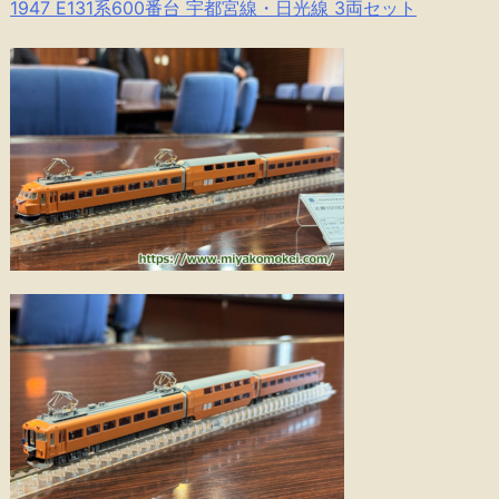
1947 E131系600番台 宇都宮線・日光線 3両セット