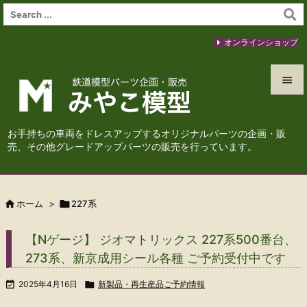
オンラインショップ


メニュ
お手持ちの車両をドレスアップするオリジナルパーツの企画・販

売、その他グレードアップパーツの販売を行っています。
サイド

前へ

ホーム
>

227系

次へ
【Nゲージ】 ジオマトリックス 227系500番台、

273系、新京成用シール各種 ご予約受付中です
検索

2025年4月16日

新製品・再生産品ご予約情報