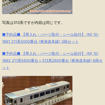
写真は313系ですが内容は同じです。
■予約品■ 【墨入れ・パーツ取付・シール貼付】 (N) 10-
1861 211系5000番台 (東海道本線) 3両セット
■予約品■ 【墨入れ・パーツ取付・シール貼付】 (N) 10-
1862 211系5600番台＋313系2600番台 (東海道本線) 6両セ
ット