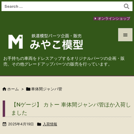
オンラインショップ


メニュ
お手持ちの車両をドレスアップするオリジナルパーツの企画・販

売、その他グレードアップパーツの販売を行っています。
サイド

前へ

ホーム
>

車体間ジャンパ管

次へ
【Nゲージ】 カトー 車体間ジャンパ管ほか入荷し

ました
検索

2025年4月19日

入荷情報