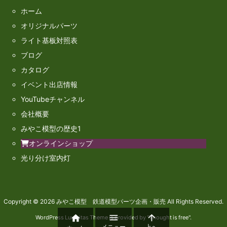
ホーム
オリジナルパーツ
ライト基板対照表
ブログ
カタログ
イベント出店情報
YouTubeチャンネル
会社概要
みやこ模型の歴史1
オンラインショップ
光り分け室内灯
Copyright ©
2026
みやこ模型 鉄道模型パーツ企画・販売
All Rights Reserved.



WordPress Luxeritas Theme is provided by "
Thought is free
".
メニュー
上へ