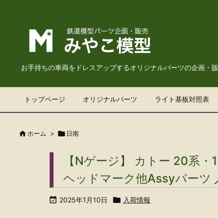
お手持ちの車両をドレスアップするオリジナルパーツの企画・
トップページ
オリジナルパーツ
ライト基板対照表

ホーム
>

日南
【Nゲージ】 カトー 20系・
ヘッドマーク他Assyパーツ

2025年1月10日

入荷情報