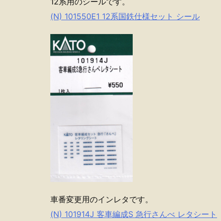
12系用のシールです。
(N) 101550E1 12系国鉄仕様セット シール
車番変更用のインレタです。
(N) 101914J 客車編成S 急行さんべ レタシート