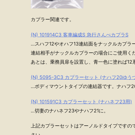
カプラー関連です。
(N) 101914C3 客車編成S 急行さんべカプラS
…スハフ12やオハフ13連結面をナックルカプラ
連結相手がナックルカプラーの場合にご使用く
あとは、乗務員扉を設置し、青一色に塗れば12系
(N) 5095-3C3 カプラーセット (ナハフ20ゆう
…ボディマウントタイプの連結器です。ナハフ2
(N) 101591C3 カプラーセット (ナハネフ23用)
…切妻のナハネフ23やナハフ21に。
上記カプラーセットはアーノルドタイプですの
さい。