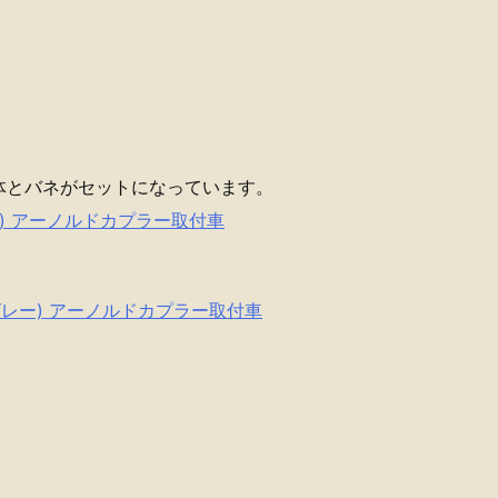
体とバネがセットになっています。
 (黒) アーノルドカプラー取付車
ト (グレー) アーノルドカプラー取付車