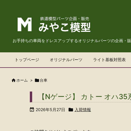
お手持ちの車両をドレスアップするオリジナルパーツの企画・
トップページ
オリジナルパーツ
ライト基板対照表

ホーム
>

台車
【Nゲージ】 カトー オハ35

2026年5月27日

入荷情報