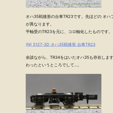
オハ35戦後形の台車TR23です。先ほどの オハ
が異なります。
平軸受のTR23を元に、コロ軸化したものです。
(N) 5127-3D オハ35戦後形 台車TR23
余談ながら、TR34をはいたオハ35も存在し
わったというところでして…。