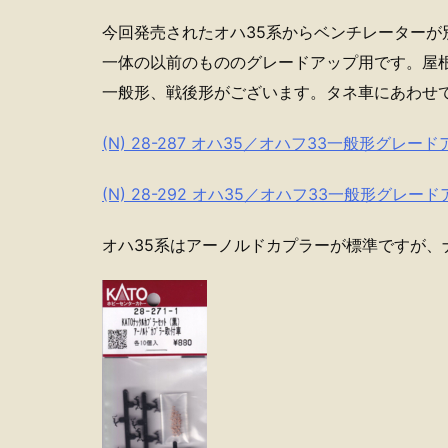
今回発売されたオハ35系からベンチレーターが
一体の以前のもののグレードアップ用です。屋
一般形、戦後形がございます。タネ車にあわせ
(N) 28-287 オハ35／オハフ33一般形グレー
(N) 28-292 オハ35／オハフ33一般形グレー
オハ35系はアーノルドカプラーが標準ですが、