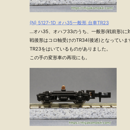
(N) 5127-1D オハ35一般形 台車TR23
…オハ35、オハフ33のうち、一般形(戦前形)
戦後形はコロ軸受けのTR34(後述)となってい
TR23をはいているものがありました。
この手の変形車の再現にも。