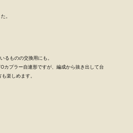
した。
ているものの交換用にも。
TOカプラー自連形ですが、編成から抜き出して台
方も楽しめます。