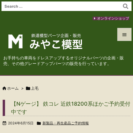
オンラインショップ


メニュ
お手持ちの車両をドレスアップするオリジナルパーツの企画・販

売、その他グレードアップパーツの販売を行っています。
サイド

前へ

ホーム
>

上毛

次へ
【Nゲージ】 鉄コレ 近鉄18200系ほかご予約受付

中です
検索

2024年6月15日

新製品・再生産品ご予約情報