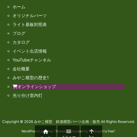
ホーム
オリジナルパーツ
ライト基板対照表
ブログ
カタログ
イベント出店情報
YouTubeチャンネル
会社概要
みやこ模型の歴史1
オンラインショップ
光り分け室内灯
Copyright ©
2026
みやこ模型 鉄道模型パーツ企画・販売
All Rights Reserved.



WordPress Luxeritas Theme is provided by "
Thought is free
".
メニュー
上へ