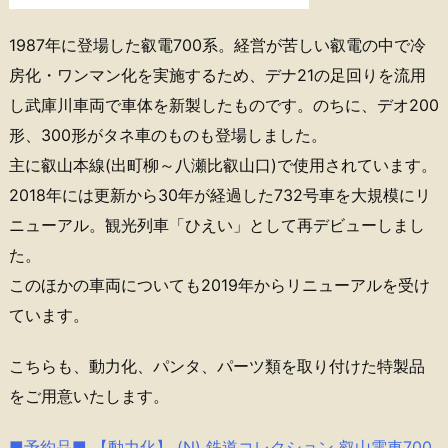
1987年に登場した叡電700系。経営が苦しい叡電の中で冷
房化・ワンマン化を実施するため、デナ21の足回りを流用
し武庫川車両で車体を新製したものです。のちに、デオ200
形、300形がタネ車のものも登場しました。
主に叡山本線(出町柳～八瀬比叡山口)で使用されています。
2018年には更新から30年が経過した732号車を大規模にリ
ニューアル。観光列車「ひえい」として再デビューしまし
た。
このほかの車両についても2019年からリニューアルを受け
ています。
こちらも、動力化、パンタ、パーツ類を取り付けた特製品
をご用意いたします。
■予約品■ 【動力化】 (N) 鉄道コレクション 叡山電車700