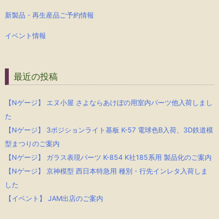
新製品・再生産品ご予約情報
イベント情報
最近の投稿
【Nゲージ】 エヌ小屋 さよならあけぼの用室内パーツ他入荷しまし
た
【Nゲージ】 3ポジションライト基板 K-57 電球色B入荷、3D鉄道模
型まつりのご案内
【Nゲージ】 ガラス表現パーツ K-854 K社185系用 製品化のご案内
【Nゲージ】 京神模型 西日本特急用 種別・行先インレタ入荷しま
した
【イベント】 JAM出店のご案内