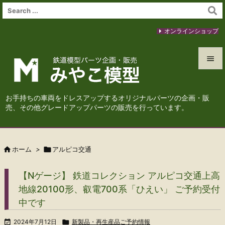
オンラインショップ


メニュ
お手持ちの車両をドレスアップするオリジナルパーツの企画・販

売、その他グレードアップパーツの販売を行っています。
サイド

前へ

ホーム
>

アルピコ交通

次へ
【Nゲージ】 鉄道コレクション アルピコ交通上高

地線20100形、叡電700系「ひえい」 ご予約受付
検索
中です

2024年7月12日

新製品・再生産品ご予約情報