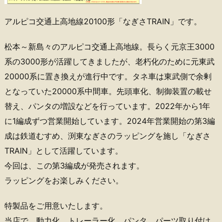
アルピコ交通上高地線20100形「なぎさTRAIN」です。
松本～新島々のアルピコ交通上高地線。長らく元京王3000
系の3000形が活躍してきましたが、老朽化のために元東武
20000系に置き換えが進行中です。タネ車は東武側で余剰
となっていた20000系中間車。先頭車化、制御装置の載せ
替え、パンタの増設などを行っています。2022年から1年
に1編成ずつ営業開始しています。2024年営業開始の第3編
成は鉄道むすめ、渕東なぎさのラッピングを施し「なぎさ
TRAIN」として活躍しています。
今回は、この第3編成が発売されます。
ラッピングをお楽しみください。
特製品をご用意いたします。
当店で、動力化、トレーラー化、パンタ、パーツ取り付け