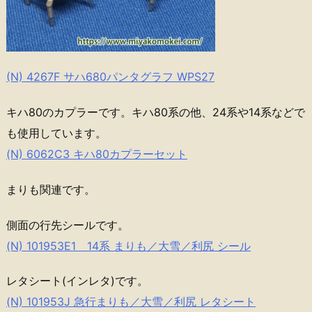
(N) 4267F サハ680パンタグラフ WPS27
キハ80のカプラーです。キハ80系の他、24系や14系などで
も使用しています。
(N) 6062C3 キハ80カプラーセット
まりも関連です。
側面の行先シールです。
(N) 101953E1 14系 まりも／大雪／利尻 シール
レタシート(インレタ)です。
(N) 101953J 急行まりも／大雪／利尻 レタシート