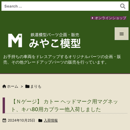
オンラインショップ


メニュ
お手持ちの車両をドレスアップするオリジナルパーツの企画・販

売、その他グレードアップパーツの販売を行っています。
サイド

前へ

ホーム
>

まりも

次へ
【Ｎゲージ】 カトー ヘッドマーク用マグネッ

ト、キハ80用カプラー他入荷しました
検索

2024年10月25日

入荷情報