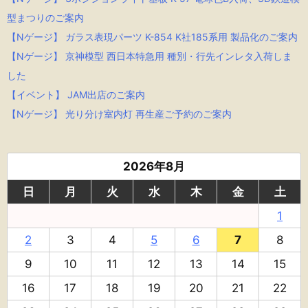
型まつりのご案内
【Nゲージ】 ガラス表現パーツ K-854 K社185系用 製品化のご案内
【Nゲージ】 京神模型 西日本特急用 種別・行先インレタ入荷しま
した
【イベント】 JAM出店のご案内
【Nゲージ】 光り分け室内灯 再生産ご予約のご案内
2026年8月
日
月
火
水
木
金
土
1
2
3
4
5
6
7
8
9
10
11
12
13
14
15
16
17
18
19
20
21
22