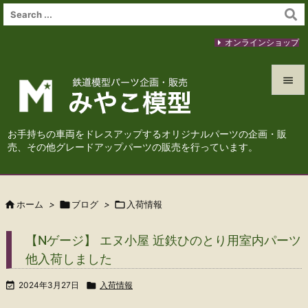
オンラインショップ


メニュ
お手持ちの車両をドレスアップするオリジナルパーツの企画・販

売、その他グレードアップパーツの販売を行っています。
サイド

前へ

ホーム
>

ブログ
>

入荷情報

次へ
【Nゲージ】 エヌ小屋 近鉄ひのとり用室内パーツ

他入荷しました
検索

2024年3月27日

入荷情報