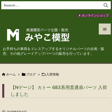
オンラインショップ


メニュ
お手持ちの車両をドレスアップするオリジナルパーツの企画・販

売、その他グレードアップパーツの販売を行っています。
サイド

前へ

ホーム
>

ブログ
>

入荷情報

次へ
【Nゲージ】 カトー 683系用貫通扉パーツ 入荷

しました
検索

2026年6月4日