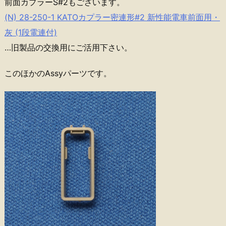
前面カプラーS#2もございます。
(N) 28-250-1 KATOカプラー密連形#2 新性能電車前面用・
灰 (1段電連付)
…旧製品の交換用にご活用下さい。
このほかのAssyパーツです。