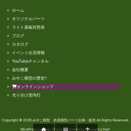
ホーム
オリジナルパーツ
ライト基板対照表
ブログ
カタログ
イベント出店情報
YouTubeチャンネル
会社概要
みやこ模型の歴史1
オンラインショップ
光り分け室内灯
Copyright ©
2026
みやこ模型 鉄道模型パーツ企画・販売
All Rights Reserved.



WordPress Luxeritas Theme is provided by "
Thought is free
".