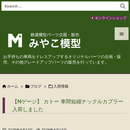
オンラインショップ


メニュ
お手持ちの車両をドレスアップするオリジナルパーツの企画・販

売、その他グレードアップパーツの販売を行っています。
サイド

前へ

ホーム
>

ブログ
>

入荷情報

次へ
【Nゲージ】 カトー 車間短縮ナックルカプラー

入荷しました
検索

2026年3月12日

2026年3月13日