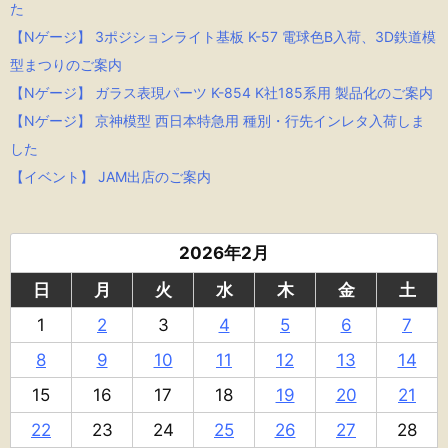
た
【Nゲージ】 3ポジションライト基板 K-57 電球色B入荷、3D鉄道模
型まつりのご案内
【Nゲージ】 ガラス表現パーツ K-854 K社185系用 製品化のご案内
【Nゲージ】 京神模型 西日本特急用 種別・行先インレタ入荷しま
した
【イベント】 JAM出店のご案内
2026年2月
日
月
火
水
木
金
土
1
2
3
4
5
6
7
8
9
10
11
12
13
14
15
16
17
18
19
20
21
22
23
24
25
26
27
28