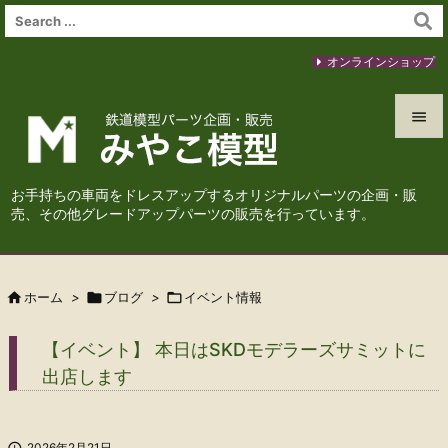
オンラインショップ


メニュ
お手持ちの車両をドレスアップするオリジナルパーツの企画・販

売、その他グレードアップパーツの販売を行っています。
サイド

前へ

ホーム
>

ブログ
>

イベント情報

次へ
【イベント】 本日はSKDモデラーズサミットに

出店します
検索

2026年2月21日