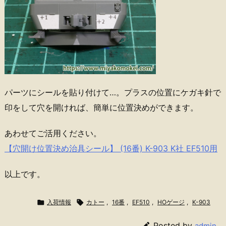
パーツにシールを貼り付けて…。プラスの位置にケガキ針で
印をして穴を開ければ、簡単に位置決めができます。
あわせてご活用ください。
【穴開け位置決め治具シール】 (16番) K-903 K社 EF510用
以上です。

入荷情報

カトー
,
16番
,
EF510
,
HOゲージ
,
K-903

Posted by
admin