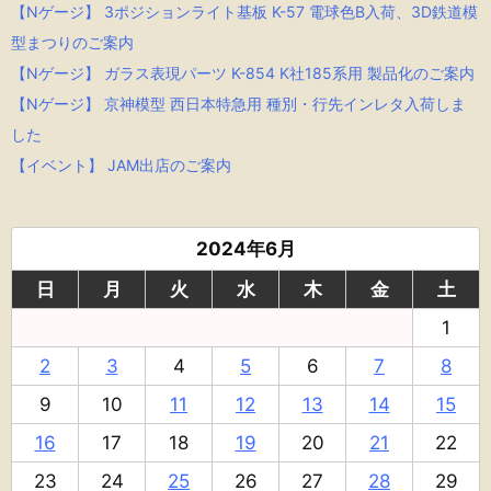
【Nゲージ】 3ポジションライト基板 K-57 電球色B入荷、3D鉄道模
型まつりのご案内
【Nゲージ】 ガラス表現パーツ K-854 K社185系用 製品化のご案内
【Nゲージ】 京神模型 西日本特急用 種別・行先インレタ入荷しま
した
【イベント】 JAM出店のご案内
2024年6月
日
月
火
水
木
金
土
1
2
3
4
5
6
7
8
9
10
11
12
13
14
15
16
17
18
19
20
21
22
23
24
25
26
27
28
29