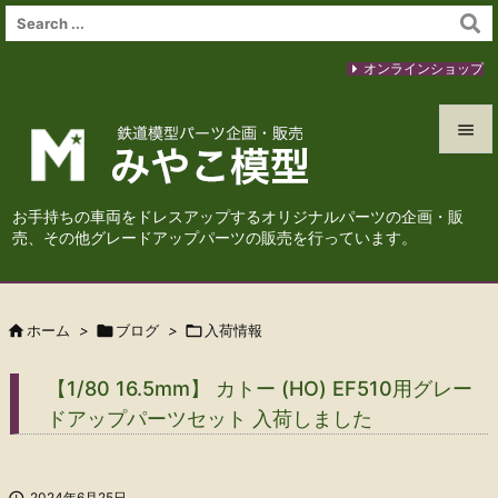
オンラインショップ


メニュ
お手持ちの車両をドレスアップするオリジナルパーツの企画・販

売、その他グレードアップパーツの販売を行っています。
サイド

前へ

ホーム
>

ブログ
>

入荷情報

次へ
【1/80 16.5mm】 カトー (HO) EF510用グレー

ドアップパーツセット 入荷しました
検索

2024年6月25日