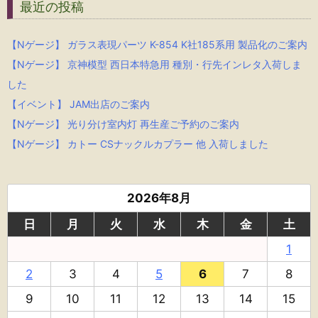
最近の投稿
【Nゲージ】 ガラス表現パーツ K-854 K社185系用 製品化のご案内
【Nゲージ】 京神模型 西日本特急用 種別・行先インレタ入荷しま
した
【イベント】 JAM出店のご案内
【Nゲージ】 光り分け室内灯 再生産ご予約のご案内
【Nゲージ】 カトー CSナックルカプラー 他 入荷しました
2026年8月
日
月
火
水
木
金
土
1
2
3
4
5
6
7
8
9
10
11
12
13
14
15