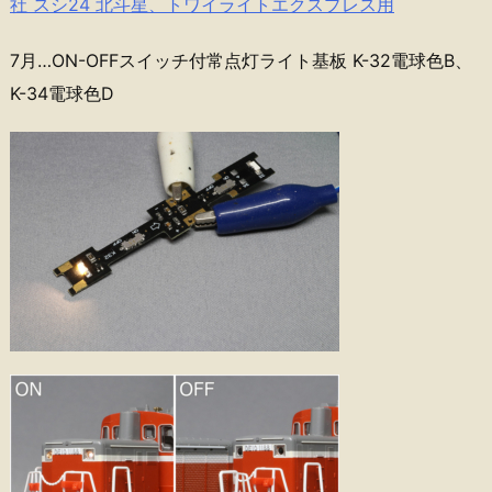
社 スシ24 北斗星、トワイライトエクスプレス用
7月…ON-OFFスイッチ付常点灯ライト基板 K-32電球色B、
K-34電球色D