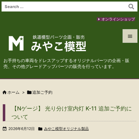
オンラインショップ


メニュ
お手持ちの車両をドレスアップするオリジナルパーツの企画・販

売、その他グレードアップパーツの販売を行っています。
サイド

前へ

ホーム
>

追加ご予約

次へ
【Nゲージ】 光り分け室内灯 K-11 追加ご予約に

ついて
検索

2026年6月12日

みやこ模型オリジナル製品