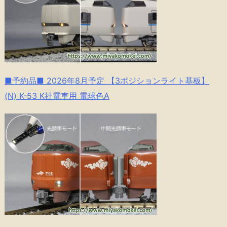
■予約品■ 2026年8月予定 【3ポジションライト基板】
(N) K-53 K社電車用 電球色A