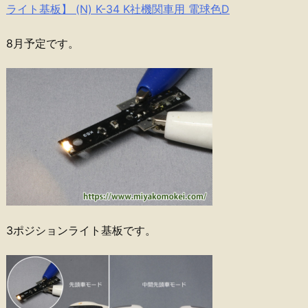
ライト基板】 (N) K-34 K社機関車用 電球色D
8月予定です。
3ポジションライト基板です。