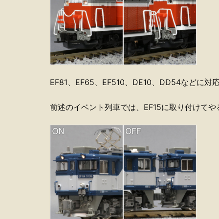
EF81、EF65、EF510、DE10、DD54などに対
前述のイベント列車では、EF15に取り付けて