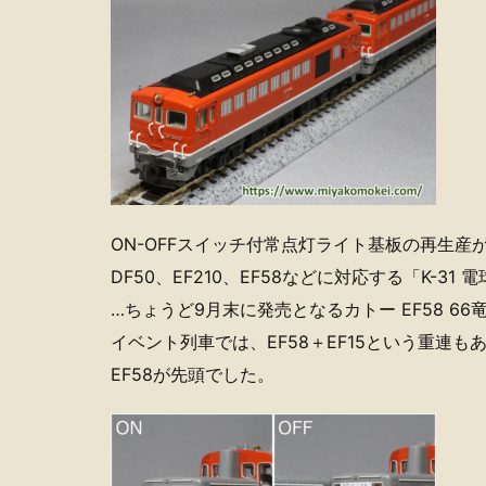
ON-OFFスイッチ付常点灯ライト基板の再生産
DF50、EF210、EF58などに対応する「K-31 
…ちょうど9月末に発売となるカトー EF58 6
イベント列車では、EF58＋EF15という重連も
EF58が先頭でした。