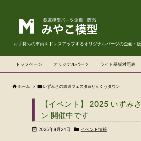
お手持ちの車両をドレスアップするオリジナルパーツの企画・
トップページ
オリジナルパーツ
ライト基板対照表

ホーム
>

いずみさの鉄道フェスタinりんくうタウン
【イベント】 2025 いず
ン 開催中です

2025年8月24日

イベント情報