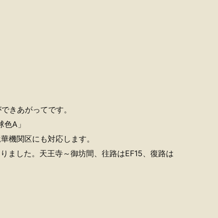
ができあがってです。
電球色A」
6竜華機関区にも対応します。
ありました。天王寺～御坊間、往路はEF15、復路は